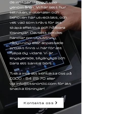
de insikter vi byggt upp
genom åren. Vi har sett hur
tekniken, materialen och
behoven har utvecklats, och
vet vad som krävs för att
skapa effektiva och hållbara
lösningar. Oavsett om det
handlar om utrustning,
rådgivning eller anpassade
projekt finns vi här för att
hjälpa dig vidare. Vi är
engagerade, tillgängliga och
bara ett samtal bort.
Tveka inte att kontakta oss på
0300 - 54 29 70 eller
via
info@btsnordic.com
för att
snacka lösningar!
Kontakta oss