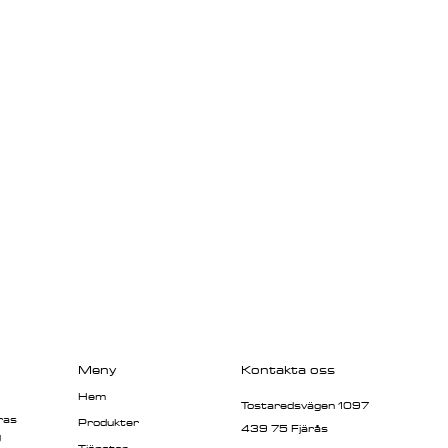
Meny
Kontakta oss
Hem
Tostaredsvägen 1097
ras
Produkter
439 75 Fjärås
g