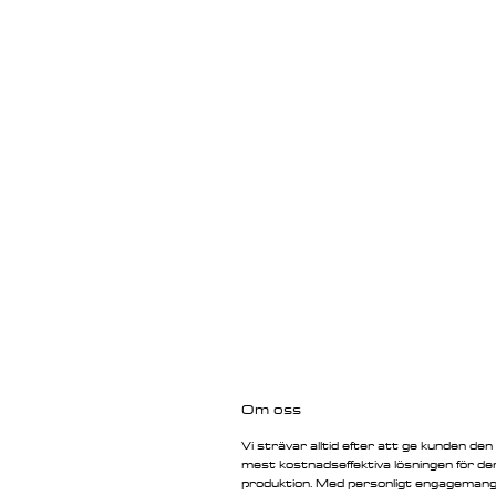
Om oss
Vi strävar alltid efter att ge kunden den
mest kostnadseffektiva lösningen för de
produktion. Med personligt engageman