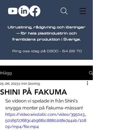
Utrustning, rådgivning och lösningar
– för hela plastindustrin och
framtidens produktion i Sverige.
Ring oss idag på
0300 - 54 29 70
Inlägg
25 okt. 2023
1 min läsning
SHINI PÅ FAKUMA
Se videon vi spelade in från Shini's 
snygga monter på Fakuma-mässan!
https://video.wixstatic.com/video/3950a3_
50165f27683c4b9681c88802d8e744ab/108
0p/mp4/file.mp4